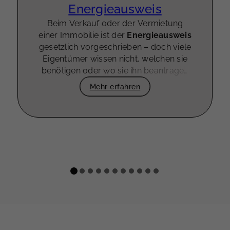
Energieausweis
Beim Verkauf oder der Vermietung
einer Immobilie ist der
Energieausweis
gesetzlich vorgeschrieben – doch viele
Eigentümer wissen nicht, welchen sie
benötigen oder wo sie ihn beantragen
können.
WE
ESTATES übernimmt das
Mehr erfahren
für Sie, damit Ihre Immobilie
rechtssicher vermarktet werden kann.