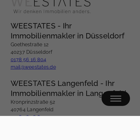
WEESTATES - Ihr
Immobilienmakler in Düsseldorf
Goethestraße 12
40237 Düsseldorf
0178 56 16 804
mail@weestates.de
WEESTATES Langenfeld - Ihr
Immobilienmakler in Langenfeld
Kronprinzstraße 52
40764 Langenfeld
0178 56 16 804
mail@weestates.de