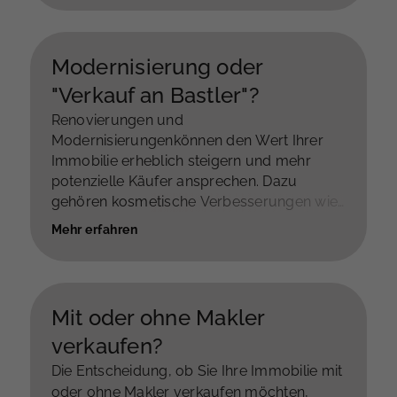
Modernisierung oder
"Verkauf an Bastler"?
Renovierungen und
Modernisierungenkönnen den Wert Ihrer
Immobilie erheblich steigern und mehr
potenzielle Käufer ansprechen. Dazu
gehören kosmetische Verbesserungen wie
frische Farbe und neue Bodenbeläge,
Mehr erfahren
Modernisierung von Küche und
Badezimmer, energieeffiziente Upgrades,
Straßenansicht und Landschaftsgestaltung,
Reparaturen und Wartung, professionelle
Mit oder ohne Makler
Reinigung, Home Staging und Inspektionen.
verkaufen?
In allen Fällen ist es ratsam, mit einem
Immobilienexperten zu sprechen, um die
Die Entscheidung, ob Sie Ihre Immobilie mit
besten Optionen für Ihren spezifischen Fall
oder ohne Makler verkaufen möchten,