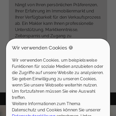
zu ermitteln und den Return on Investment
hängt von Ihren persönlichen Präferenzen,
zu maximieren.
Ihrer Erfahrung im Immobilienmarkt und
Ihrer Verfügbarkeit für den Verkaufsprozess
ab. Ein Makler kann Ihnen professionelle
Unterstützung, Marktkenntnisse,
Zeitersparnis und Zugang zu
professionellen Netzwerken bieten.
Wir verwenden Cookies 🍪
Letztendlich sollten Sie die Vor- und
Nachteile abwägen und die Option wählen,
Wir verwenden Cookies, um beispielsweise
die am besten zu Ihren Bedürfnissen und
Funktionen für soziale Medien anzubieten oder
Zielen passt.
die Zugriffe auf unsere Website zu analysieren.
Sie geben Einwilligung zu unseren Cookies,
wenn Sie unsere Webseite weiterhin nutzen.
Um fortzufahren müssen Sie eine Auswahl
treffen.
Weitere Informationen zum Thema
Datenschutz und Cookies können Sie unserer
Sie verdienen eine