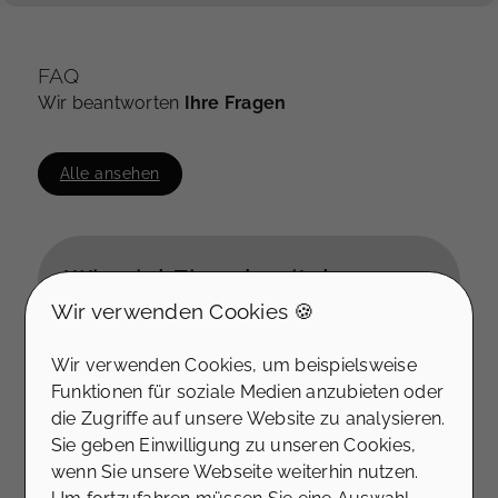
FAQ
Wir beantworten
Ihre Fragen
Alle ansehen
Wie viel Eigenkapital
brauche ich um eine
Wir verwenden Cookies 🍪
Bestandsimmobilie zu
Wir verwenden Cookies, um beispielsweise
finanzieren?
Funktionen für soziale Medien anzubieten oder
Das erforderliche Eigenkapital für den Kauf
die Zugriffe auf unsere Website zu analysieren.
einer Bestandsimmobilie hängt von
Sie geben Einwilligung zu unseren Cookies,
verschiedenen Faktoren ab, einschließlich
wenn Sie unsere Webseite weiterhin nutzen.
des Kaufpreises, der