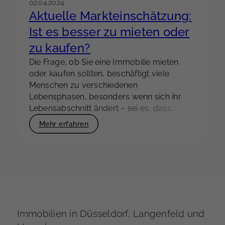
02.04.2024
Aktuelle Markteinschätzung:
Ist es besser zu mieten oder
zu kaufen?
Die Frage, ob Sie eine Immobilie mieten
oder kaufen sollten, beschäftigt viele
Menschen zu verschiedenen
Lebensphasen, besonders wenn sich ihr
Lebensabschnitt ändert – sei es, dass
Nachwuchs erwartet wird, die Immobilie
Mehr erfahren
nicht mehr zum Alter passt oder eine
Scheidung bevorsteht. Die Entscheidung
für oder gegen den Kauf einer Immobilie
wird von einer Vielzahl von Faktoren
beeinflusst, darunter finanzielle Stabilität,
langfristige Lebenspläne und individuelle
Prioritäten. Die gegenwärtige Marktlage und
die hohen Immobilienpreise führen dazu,
Immobilien in Düsseldorf, Langenfeld und
dass viele Menschen den Kauf einer