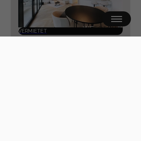
VERMIETET
Exklusives Apartment mit Panoramablick über Düsseldorf und den Rhein
40474 Düsseldorf
Wohnfläche ca. 62 m²
Zimmer 2
Mehr erfahren