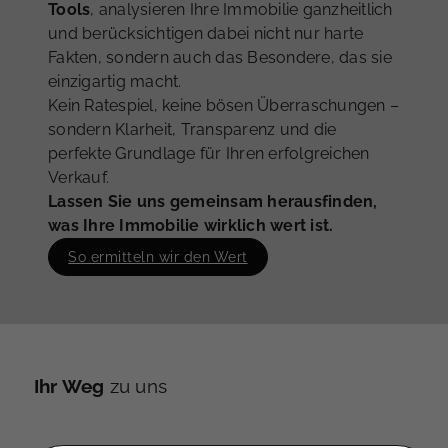
Tools
, analysieren Ihre Immobilie ganzheitlich
und berücksichtigen dabei nicht nur harte
Fakten, sondern auch das Besondere, das sie
einzigartig macht.
Kein Ratespiel, keine bösen Überraschungen –
sondern Klarheit, Transparenz und die
perfekte Grundlage für Ihren erfolgreichen
Verkauf.
Lassen Sie uns gemeinsam herausfinden,
was Ihre Immobilie wirklich wert ist.
So ermitteln wir den Wert
Immobilienverkauf mit Gewinn
Ihr Weg
zu uns
Was ist meine Immobilie in Düsseltal wert?
Jetzt kostenfrei bewerten lassen!
Füllen Sie einfach das Formular aus – wir melden