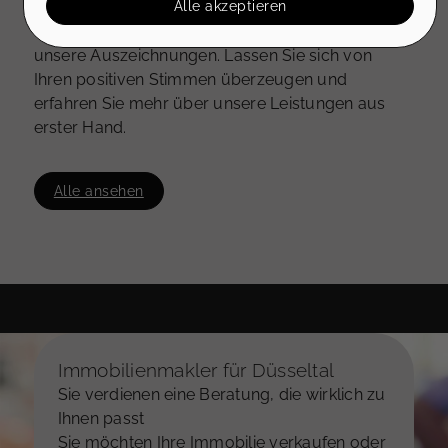
Alle akzeptieren
Zufriedene Kunden sind unser größtes Lob!
Bin mir nicht sicher
Hier finden Sie Bewertungen unserer Kunden und
unsere Auszeichnungen. Lassen Sie sich von
PLZ
Ihren positiven Stimmen überzeugen und
erfahren Sie mehr über unsere Leistungen aus
erster Hand.
Ort und Ortsteil
Alle ansehen
(optional) Wollen Sie uns noch etwas zur Immobilie
mitteilen?
Immobilienmakler für Düsseltal
Sie verdienen eine Beratung, die wirklich zu
Ihnen passt
Sie möchten Ihre Immobilie verkaufen oder