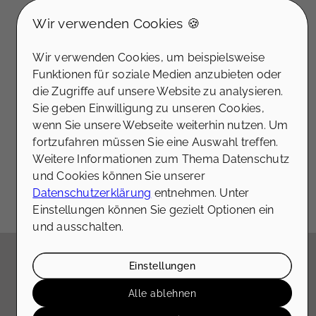
Externe Dienste / Social
uns umgehend, um ein erstes kostenfreies
Wir verwenden Cookies 🍪
Media
Kennenlerngespräch zu vereinbaren und
Inhalte aus externen Quellen,
gemeinsam Ihre Optionen zu besprechen.
Wir verwenden Cookies, um beispielsweise
Videoplattformen und Social-
Angaben zu Ihrer Immobilie
Funktionen für soziale Medien anzubieten oder
Media-Plattformen. Wenn Cookies
die Zugriffe auf unsere Website zu analysieren.
Art der Immobilie
von externen Medien akzeptiert
Sie geben Einwilligung zu unseren Cookies,
werden, bedarf der Zugriff auf
wenn Sie unsere Webseite weiterhin nutzen. Um
diese Inhalte keiner manuellen
fortzufahren müssen Sie eine Auswahl treffen.
Zustimmung mehr
Baujahr
Weitere Informationen zum Thema Datenschutz
Ich stimme zu
und Cookies können Sie unserer
Datenschutzerklärung
entnehmen. Unter
Einstellungen können Sie gezielt Optionen ein
renovierungsbedürftig
und ausschalten.
gepflegt
Einstellungen
Das sagen
unsere Kunden
aus
saniert
Alle ablehnen
Düsseltal & der Region
Neubau