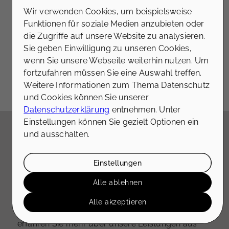
Art der Immobilie
von externen Medien akzeptiert
Wir verwenden Cookies, um beispielsweise
werden, bedarf der Zugriff auf
Funktionen für soziale Medien anzubieten oder
diese Inhalte keiner manuellen
die Zugriffe auf unsere Website zu analysieren.
Zustimmung mehr
Sie geben Einwilligung zu unseren Cookies,
Baujahr
wenn Sie unsere Webseite weiterhin nutzen. Um
Ich stimme zu
fortzufahren müssen Sie eine Auswahl treffen.
Weitere Informationen zum Thema Datenschutz
und Cookies können Sie unserer
renovierungsbedürftig
Datenschutzerklärung
entnehmen. Unter
Einstellungen können Sie gezielt Optionen ein
gepflegt
und ausschalten.
Das sagen
unsere Kunden
aus
saniert
Pempelfort & der Region
Einstellungen
Neubau
Zufriedene Kunden sind unser größtes Lob!
Alle ablehnen
Bin mir nicht sicher
Hier finden Sie Bewertungen unserer Kunden und
unsere Auszeichnungen. Lassen Sie sich von
PLZ
Alle akzeptieren
Ihren positiven Stimmen überzeugen und
erfahren Sie mehr über unsere Leistungen aus