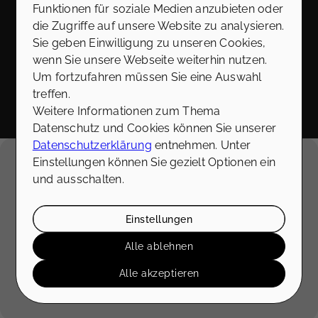
garantieren, dass Ihre persönlichen Daten nicht an
Funktionen für soziale Medien anzubieten oder
Dritte weitergegeben, verkauft oder anderweitig
die Zugriffe auf unsere Website zu analysieren.
missbraucht werden.
Sie geben Einwilligung zu unseren Cookies,
Vielen Dank für Ihr Vertrauen.
wenn Sie unsere Webseite weiterhin nutzen.
Um fortzufahren müssen Sie eine Auswahl
Senden
treffen.
Weitere Informationen zum Thema
Datenschutz und Cookies können Sie unserer
Datenschutzerklärung
entnehmen. Unter
Einstellungen können Sie gezielt Optionen ein
Externe Dienste / Social Media
und ausschalten.
Inhalte aus externen Quellen,
Videoplattformen und Social-Media-
Plattformen. Wenn Cookies von externen
Einstellungen
Medien akzeptiert werden, bedarf der
Alle ablehnen
Zugriff auf diese Inhalte keiner manuellen
Zustimmung mehr
Alle akzeptieren
Ich stimme zu