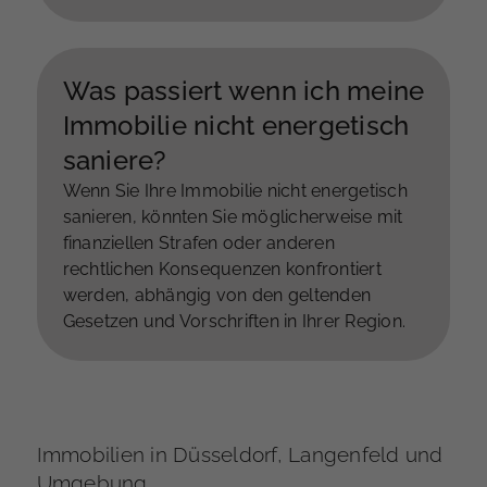
Badezimmer, energieeffiziente Upgrades,
Straßenansicht und Landschaftsgestaltung,
Reparaturen und Wartung, professionelle
Was passiert wenn ich meine
Reinigung, Home Staging und Inspektionen.
Immobilie nicht energetisch
In allen Fällen ist es ratsam, mit einem
Immobilienexperten zu sprechen, um die
saniere?
besten Optionen für Ihren spezifischen Fall
Wenn Sie Ihre Immobilie nicht energetisch
zu ermitteln und den Return on Investment
sanieren, könnten Sie möglicherweise mit
zu maximieren.
finanziellen Strafen oder anderen
rechtlichen Konsequenzen konfrontiert
werden, abhängig von den geltenden
Gesetzen und Vorschriften in Ihrer Region.
Immobilien in Düsseldorf, Langenfeld und
Umgebung