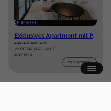
VERMIETET
Exklusives Apartment mit Panoramablick über Düsseldorf und den Rhein
40474 Düsseldorf
Wohnfläche ca. 62 m²
Zimmer 2
Mehr erfahren