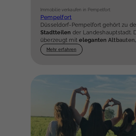
Immobilie verkaufen in Pempelfort
Pempelfort
Düsseldorf-Pempelfort gehört zu d
Stadtteilen
der Landeshauptstadt. D
überzeugt mit
eleganten Altbauten
Wohnkonzepten und einer perfekt
Mehr erfahren
Urbanität und Lebensqualität
. Die 
erstklassige Infrastruktur und eine 
Kulturszene machen Pempelfort beso
Berufstätige, Familien und Kapital