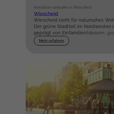
Immobilie verkaufen in Wiescheid
Wiescheid
Wiescheid steht für naturnahes Wo
Der grüne Stadtteil im Nordwesten 
geprägt von Einfamilienhäusern, ge
Grundstücken und einer ruhigen W
Mehr erfahren
perfekt für alle, die
Wert auf Erholu
Lebensqualität legen
.