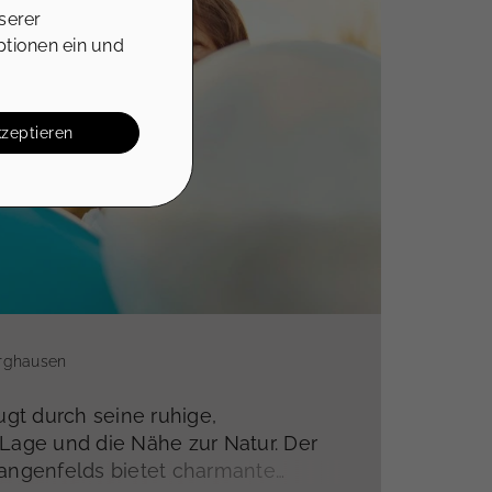
serer
ptionen ein und
kzeptieren
erghausen
gt durch seine ruhige,
 Lage und die Nähe zur Natur. Der
Langenfelds bietet charmante