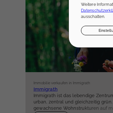
Weitere Informa
Datenschutzerkl
ausschalten.
Einstel
Immobilie verkaufen in Immigrath
Immigrath
Immigrath ist das lebendige Zentru
urban, zentral und gleichzeitig grün.
gewachsene Wohnstrukturen auf m