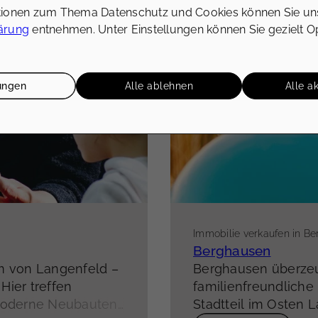
tionen zum Thema Datenschutz und Cookies können Sie un
ärung
entnehmen. Unter Einstellungen können Sie gezielt O
lungen
Alle ablehnen
Alle a
Immobilie verkaufen in B
Berghausen
m von Langenfeld –
Berghausen überzeu
 Hier treffen
familienfreundliche
oderne Neubauten,
Stadtteil im Osten 