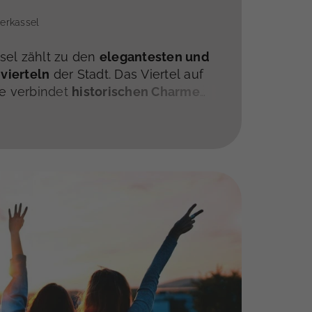
erkassel
sel zählt zu den
elegantesten und
vierteln
der Stadt. Das Viertel auf
te verbindet
historischen Charme
hnkomfort
. Prächtige
tilvolle Altbauwohnungen und
häuser prägen das Stadtbild. Mit
nstadt, erstklassigen Infrastruktur
ebensqualität
gehört Oberkassel zu
ldorfs – ideal für anspruchsvolle
nleger.