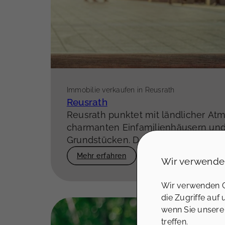
Immobilie verkaufen in Reusrath
Reusrath
Reusrath punktet mit ländlicher At
charmanten Einfamilienhäusern un
Grundstücken. Der Stadtteil im Süd
bietet
idyllisches Wohnen mit Stad
Mehr erfahren
Wir verwende
Familien, die Ruhe suchen, aber nic
Anbindung verzichten möchten.
Wir verwenden C
die Zugriffe auf
wenn Sie unsere
treffen.