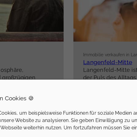
Immobilie verkaufen in La
Langenfeld-Mitte
mosphäre,
Langenfeld-Mitte ist
d großzügigen
der Puls des Alltag
en Langenfelds
Wegen sucht, ist hie
tnähe
– ideal für
Eigentumswohnunge
Mehr erfahren
n Cookies 🍪
ht auf gute
gepflegte Bestandsi
Innenstadtlage.
ookies, um beispielsweise Funktionen für soziale Medien a
 unsere Website zu analysieren. Sie geben Einwilligung zu u
 Webseite weiterhin nutzen. Um fortzufahren müssen Sie e