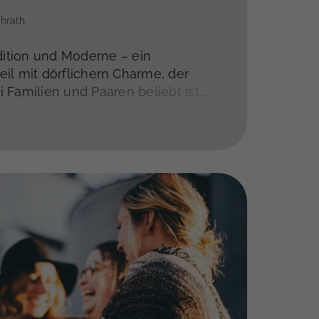
chrath
adition und Moderne – ein
il mit dörflichem Charme, der
 Familien und Paaren beliebt ist.
n, Spielplätzen und Nahversorgern
einem
attraktiven Wohnstandort mit