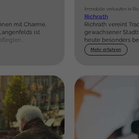
Immobilie verkaufen in Ri
Richrath
hnen mit Charme.
Richrath vereint Tr
Langenfelds ist
gewachsener Stadtte
pflegten
heute besonders bei
ohnatmosphäre –
Die Nähe zu Schule
Mehr erfahren
ng und
macht Richrath zu 
starker Nachfrage
.