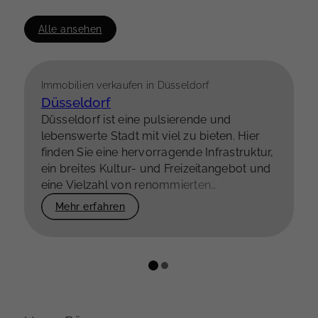
Alle ansehen
Immobilien verkaufen in Düsseldorf
Düsseldorf
Düsseldorf ist eine pulsierende und
lebenswerte Stadt mit viel zu bieten. Hier
finden Sie eine hervorragende Infrastruktur,
ein breites Kultur- und Freizeitangebot und
eine Vielzahl von renommierten
Unternehmen. Die Landeshauptstadt von
Mehr erfahren
Nordrhein-Westfalen ist außerdem ein
wichtiger Verkehrsknotenpunkt und bietet
beste Anbindungen an andere Städte in
Deutschland und Europa.