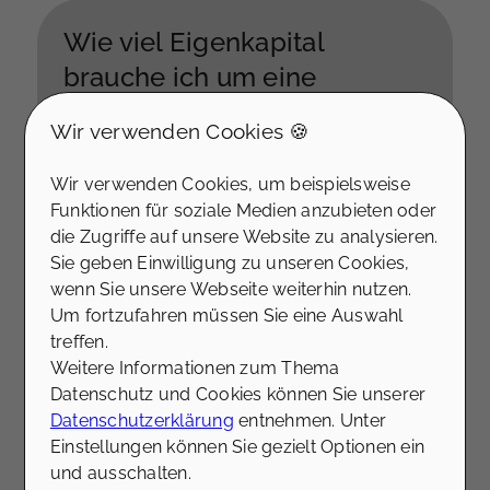
Wie viel Eigenkapital
brauche ich um eine
Bestandsimmobilie zu
Wir verwenden Cookies 🍪
finanzieren?
Das erforderliche Eigenkapital für den Kauf
Wir verwenden Cookies, um beispielsweise
einer Bestandsimmobilie hängt von
Funktionen für soziale Medien anzubieten oder
verschiedenen Faktoren ab, einschließlich
die Zugriffe auf unsere Website zu analysieren.
des Kaufpreises, der
Sie geben Einwilligung zu unseren Cookies,
Finanzierungskonditionen und der
wenn Sie unsere Webseite weiterhin nutzen.
individuellen Anforderungen der
Um fortzufahren müssen Sie eine Auswahl
Kreditgeber. In der Regel wird jedoch ein
treffen.
Eigenkapitalanteil von etwa 20% des
Weitere Informationen zum Thema
Kaufpreises empfohlen, um eine günstige
Datenschutz und Cookies können Sie unserer
Finanzierung zu erhalten.
Datenschutzerklärung
entnehmen. Unter
Einstellungen können Sie gezielt Optionen ein
und ausschalten.