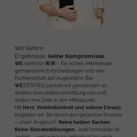
WE
Wir liefern
Die größten Irrtümer
ESTATES
beim Verkauf
Wir denken Immobilien anders.
Ergebnisse,
Ihrer Immobilie
keine Kompromisse.
WE
Der Verkauf einer Immobilie ist eine
steht für
WIR
– für echtes Miteinander,
Gemeinsam erfolgreicher
gemeinsame Entscheidungen und eine
bedeutende Entscheidung – und gerade bei
verkaufen.
Partnerschaft auf Augenhöhe. Bei
der Preisgestaltung kann ein
entscheidender
WE
Fehler
ESTATES packen wir gemeinsam an,
den gesamten Verkaufsprozess ins
Jetzt kostenfreie Wertermittlung anfragen!
denken Immobilienvermittlung neu und
Stocken bringen.
stellen Ihre Ziele in den Mittelpunkt.
Warum ist das so?
Mit
Herz, Verbindlichkeit und vollem Einsatz
Erfahren Sie hier mehr zu den Irrtürmern!
begleiten wir Sie durch den gesamten Prozess
Persönlich beraten lassen
– unser Anspruch:
Keine halben Sachen.
Keine Standardlösungen.
Jede Immobilie ist
anders – und genauso individuell ist unser