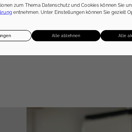
tionen zum Thema Datenschutz und Cookies können Sie un
l gestaltetes Exposé hebt Ihre Immobilie von anderen Ange
ärung
entnehmen. Unter Einstellungen können Sie gezielt O
ssenten
– Ein ansprechendes Design zieht genau die Interes
nn sich Interessenten emotional angesprochen fühlen, steig
lungen
Alle ablehnen
Alle a
fach nur beworben – sie wird erlebbar gemacht.
len, das Eindruck hinterlässt.