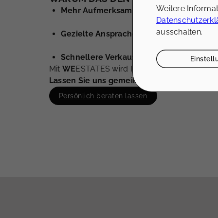
Weitere Informa
Mehr Aufmerksamkeit
– Ein professionel
Datenschutzerkl
ausschalten.
Gezielte Ansprache der richtigen Intere
Schnellere Verkaufsentscheidungen
– We
Einstel
Mit
WE
ESTATES wird Ihre Immobilie nicht ein
Lassen Sie uns gemeinsam ein Exposé erstel
Persönlich beraten lassen