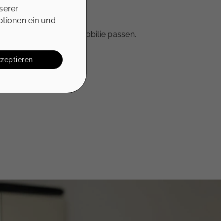
serer
boten ab.
ptionen ein und
senten an, die zur Immobilie passen.
t die Kaufbereitschaft.
kzeptieren