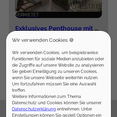
VERMIETET
Exklusives Penthouse mit Weitblick – 4 Zimmer mit großem Balkon, Einbauküche & Carport
40229 Düsseldorf
Wir verwenden Cookies 🍪
Wohnfläche ca. 135,58 m²
Zimmer 4
Wir verwenden Cookies, um beispielsweise
Mehr erfahren
Funktionen für soziale Medien anzubieten oder
die Zugriffe auf unsere Website zu analysieren.
Sie geben Einwilligung zu unseren Cookies,
wenn Sie unsere Webseite weiterhin nutzen.
«
‹
›
»
1
2
3
Um fortzufahren müssen Sie eine Auswahl
treffen.
Weitere Informationen zum Thema
Datenschutz und Cookies können Sie unserer
Datenschutzerklärung
entnehmen. Unter
Einstellungen können Sie gezielt Optionen ein
Kundenstimmen