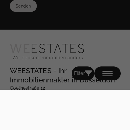
Senden
WEESTATES - Ihr
Filter
Immobilienmakler in Düsseldorf
Goethestraße 12
40237 Düsseldorf
0178 56 16 804
mail@weestates.de
WEESTATES Langenfeld - Ihr