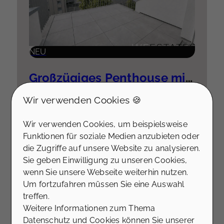
NEU
Großzügiges Penthouse mit besonderem Grundriss & hochwertiger Einbauküche plus Stellplatz
40229 Düsseldorf
Wir verwenden Cookies 🍪
Wohnfläche ca. 82,01 m²
Zimmer 2
Wir verwenden Cookies, um beispielsweise
Kaltmiete
Funktionen für soziale Medien anzubieten oder
Mehr erfahren
1.480 €
die Zugriffe auf unsere Website zu analysieren.
Sie geben Einwilligung zu unseren Cookies,
wenn Sie unsere Webseite weiterhin nutzen.
Um fortzufahren müssen Sie eine Auswahl
Wohnung zu mieten
treffen.
Weitere Informationen zum Thema
Datenschutz und Cookies können Sie unserer