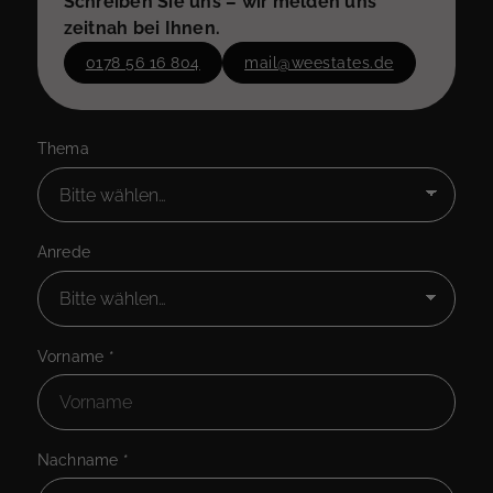
Schreiben Sie uns – wir melden uns
zeitnah bei Ihnen.
0178 56 16 804
mail@weestates.de
Thema
Anrede
Vorname
*
Nachname
*