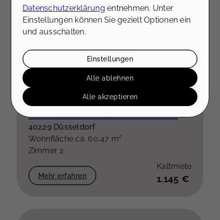
Datenschutzerklärung
entnehmen. Unter
Einstellungen können Sie gezielt Optionen ein
und ausschalten.
Einstellungen
Alle ablehnen
NEU
Alle akzeptieren
Lichtdurchflutete 2-Zimmer-Wohnung mit Balkon – hochwertige Einbauküche optional
40229 Düsseldorf
Wohnfläche ca. 60,47 m²
Zimmer 2
Kaltmiete
Mehr erfahren
1.145 €