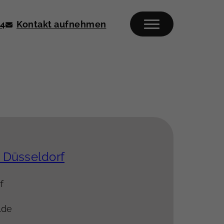
04
Kontakt aufnehmen
Düsseldorf
f
.de