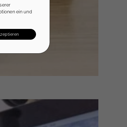
serer
ptionen ein und
kzeptieren