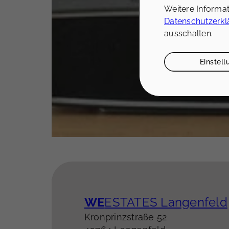
Weitere Informa
Datenschutzerkl
ausschalten.
Einstel
WE
ESTATES Langenfeld
Kronprinzstraße 52