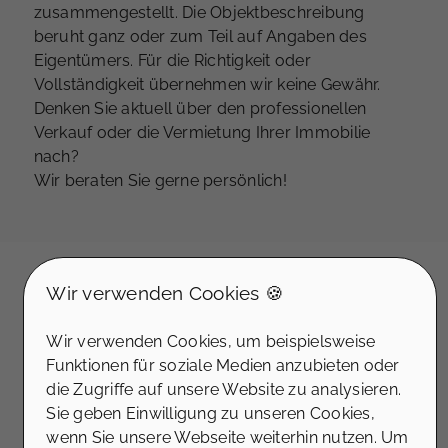
zusammengestellt. Die Objektbeschreibung
beruht ganz oder zum Teil auf Angaben des
Eigentümers. Für die Richtigkeit oder
Vollständigkeit übernehmen wir keine Gewähr.
Denken Sie aktuell über den professionellen
Verkauf oder die Vermietung Ihrer Immobilie
nach?
Wir beraten Sie gerne persönlich!
Wir verwenden Cookies 🍪
Lage
Die Immobilie liegt in attraktiver Wohnlage von
Wir verwenden Cookies, um beispielsweise
Düsseldorf Eller, einem Stadtteil, der urbanes
Funktionen für soziale Medien anzubieten oder
Leben mit ruhigem Wohnen verbindet.
die Zugriffe auf unsere Website zu analysieren.
Einkaufsmöglichkeiten, Schulen, Kindergärten
Sie geben Einwilligung zu unseren Cookies,
sowie Angebote des täglichen Bedarfs sind in
wenn Sie unsere Webseite weiterhin nutzen. Um