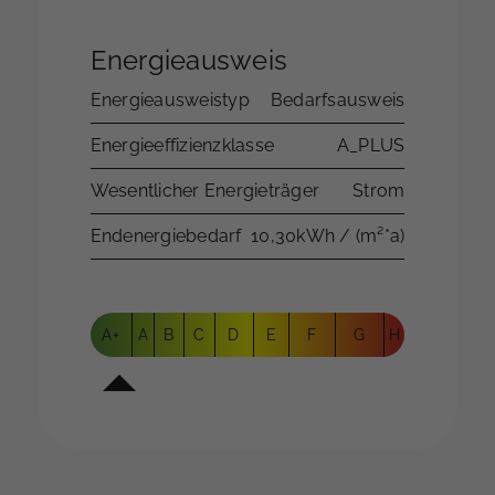
Energieausweis
Energieausweistyp
Bedarfsausweis
Energieeffizienzklasse
A_PLUS
Wesentlicher Energieträger
Strom
Endenergiebedarf
10,30kWh / (m²*a)
A+
A
B
C
D
E
F
G
H