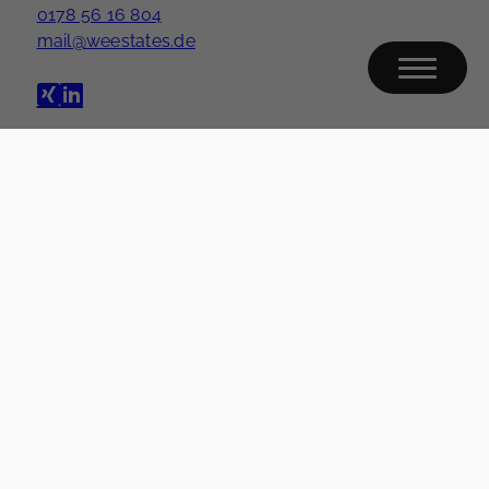
0178 56 16 804
mail@weestates.de
Nach oben
Immobilie finden
Immobilie verkaufen
Immobilie bewerten
Über welche Orte möchten Sie mehr erfahren?
Kontakt
Impressum
Datenschutz
Cookie-Einstellungen
WEESTATES - Ihr Immobilienmakler in Düsseldorf 2026