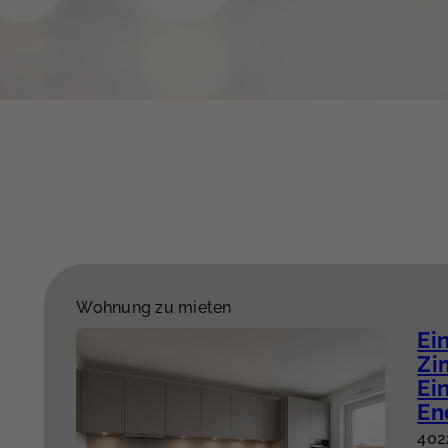
Wohnung zu mieten
Ein
Zi
Ei
En
402