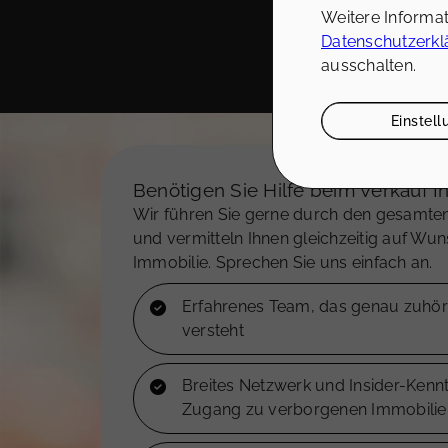
Weitere Informa
Datenschutzerkl
ausschalten.
Einstel
Benötigen Sie Hilfe beim Verkauf I
Wir führen Sie gerne durch den gesamte
und vermitteln Ihnen gleichzeitig auf Wu
Immobilie. Sprechen Sie uns einfach an.
Erfahrenes Team, das genau zuhört
versteht
Breites Netzwerk und Insider-Kennt
Zugang zu verborgenen Immobilie