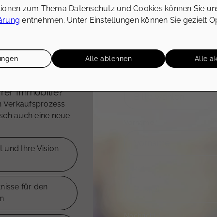
tionen zum Thema Datenschutz und Cookies können Sie un
ärung
entnehmen. Unter Einstellungen können Sie gezielt O
lungen
Alle ablehnen
Alle a
Thema
hrer Immobilie?
n Verkaufsprozess
nsch auch eine neue
Vorname
*
 und Ihre Vision
E-Mail
*
nisse für den
n
Nachricht
*