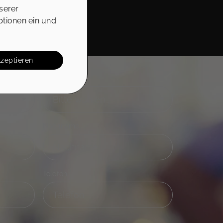
serer
ptionen ein und
kzeptieren
Anrede
Nachname
*
Telefon