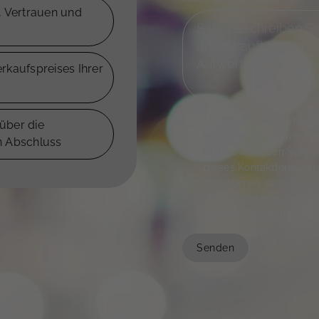
, Vertrauen und
rkaufspreises Ihrer
Mit diesem Haken bestä
über die
Kenntnis genommen ha
n Abschluss
Wir nehmen den Schutz I
dieses Kontaktformular 
garantieren, dass Ihre 
verkauft oder anderwei
Vielen Dank für Ihr Vert
Senden