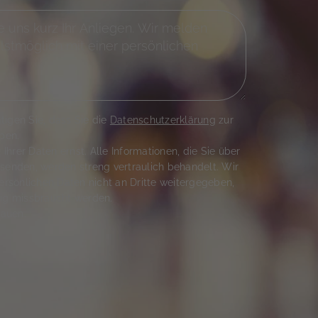
tigen Sie, dass Sie die
Datenschutzerklärung
zur
ben.
hrer Daten ernst. Alle Informationen, die Sie über
senden, werden streng vertraulich behandelt. Wir
persönlichen Daten nicht an Dritte weitergegeben,
tig missbraucht werden.
rauen.