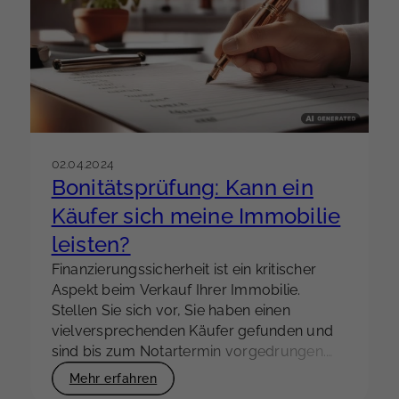
Prioritäten. Die gegenwärtige Marktlage und
die hohen Immobilienpreise führen dazu,
dass viele Menschen den Kauf einer
Immobilie als eine große finanzielle Hürde
betrachten und sich daher vorerst für das
Mieten entscheiden. Doch ist das wirklich
immer die bessere Lösung?
02.04.2024
Bonitätsprüfung: Kann ein
Käufer sich meine Immobilie
leisten?
Finanzierungssicherheit ist ein kritischer
Aspekt beim Verkauf Ihrer Immobilie.
Stellen Sie sich vor, Sie haben einen
vielversprechenden Käufer gefunden und
sind bis zum Notartermin vorgedrungen.
Alles scheint reibungslos zu verlaufen, bis
Mehr erfahren
plötzlich die Finanzierung platzt. Der