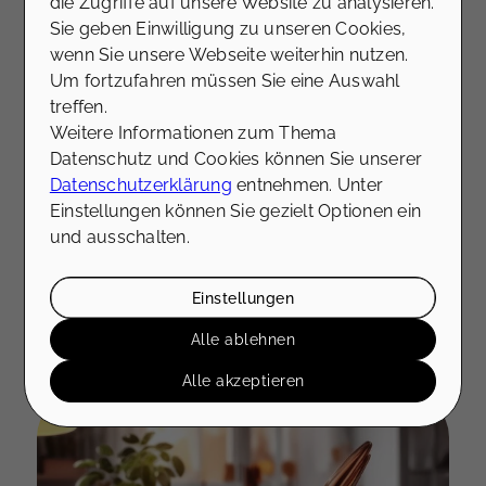
die Zugriffe auf unsere Website zu analysieren.
Sie geben Einwilligung zu unseren Cookies,
wenn Sie unsere Webseite weiterhin nutzen.
02.04.2024
Um fortzufahren müssen Sie eine Auswahl
Aktuelle Markteinschätzung:
treffen.
Ist es besser zu mieten oder
Weitere Informationen zum Thema
zu kaufen?
Datenschutz und Cookies können Sie unserer
Datenschutzerklärung
entnehmen. Unter
Die Frage, ob Sie eine Immobilie mieten
Einstellungen können Sie gezielt Optionen ein
oder kaufen sollten, beschäftigt viele
und ausschalten.
Menschen zu verschiedenen
Lebensphasen, besonders wenn sich ihr
Lebensabschnitt ändert – sei es, dass
Einstellungen
Nachwuchs erwartet wird, die Immobilie
Mehr erfahren
nicht mehr zum Alter passt oder eine
Alle ablehnen
Scheidung bevorsteht. Die Entscheidung
Alle akzeptieren
für oder gegen den Kauf einer Immobilie
wird von einer Vielzahl von Faktoren
beeinflusst, darunter finanzielle Stabilität,
langfristige Lebenspläne und individuelle