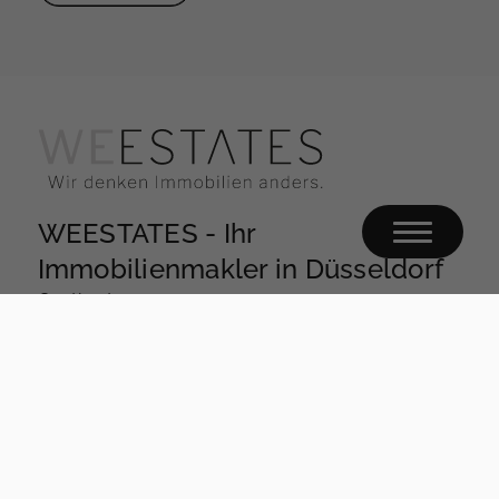
WEESTATES - Ihr
Immobilienmakler in Düsseldorf
Goethestraße 12
40237 Düsseldorf
0178 56 16 804
mail@weestates.de
WEESTATES Langenfeld - Ihr
Immobilienmakler in Langenfeld